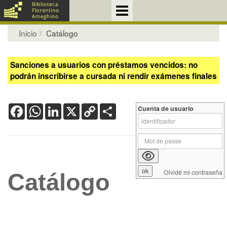
Inicio
Catálogo
Sanciones a usuarios con préstamos vencidos: no
podrán inscribirse a cursada ni rendir exámenes finales
Facebook
WhatsApp
LinkedIn
X
Copy
Share
Cuenta de usuario
Link
Olvidé mi contraseña
Catálogo