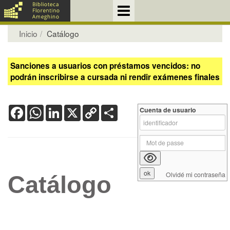
Inicio
Catálogo
Sanciones a usuarios con préstamos vencidos: no
podrán inscribirse a cursada ni rendir exámenes finales
Facebook
WhatsApp
LinkedIn
X
Copy
Share
Cuenta de usuario
Link
Olvidé mi contraseña
Catálogo