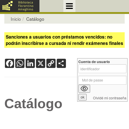
Inicio
Catálogo
Sanciones a usuarios con préstamos vencidos: no
podrán inscribirse a cursada ni rendir exámenes finales
Facebook
WhatsApp
LinkedIn
X
Copy
Share
Cuenta de usuario
Link
Olvidé mi contraseña
Catálogo