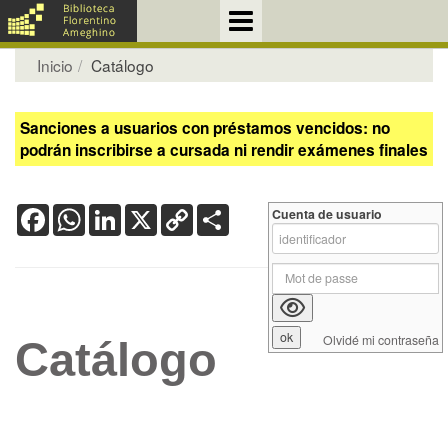
Inicio
Catálogo
Sanciones a usuarios con préstamos vencidos: no
podrán inscribirse a cursada ni rendir exámenes finales
Facebook
WhatsApp
LinkedIn
X
Copy
Share
Cuenta de usuario
Link
Olvidé mi contraseña
Catálogo