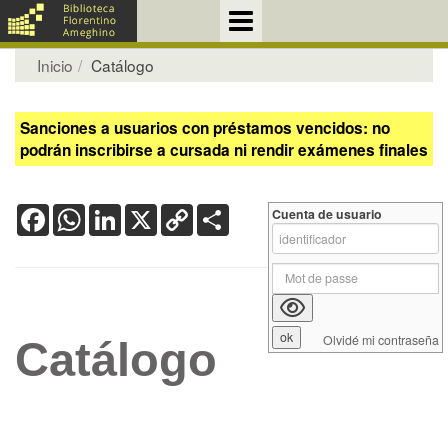
Inicio
Catálogo
Sanciones a usuarios con préstamos vencidos: no
podrán inscribirse a cursada ni rendir exámenes finales
Facebook
WhatsApp
LinkedIn
X
Copy
Share
Cuenta de usuario
Link
Olvidé mi contraseña
Catálogo