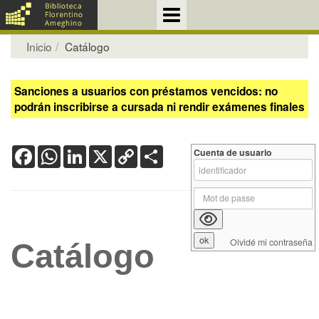
Inicio
Catálogo
Sanciones a usuarios con préstamos vencidos: no
podrán inscribirse a cursada ni rendir exámenes finales
Facebook
WhatsApp
LinkedIn
X
Copy
Share
Cuenta de usuario
Link
Olvidé mi contraseña
Catálogo