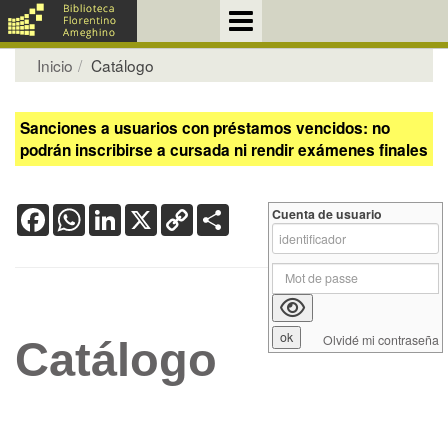
Inicio
Catálogo
Sanciones a usuarios con préstamos vencidos: no
podrán inscribirse a cursada ni rendir exámenes finales
Facebook
WhatsApp
LinkedIn
X
Copy
Share
Cuenta de usuario
Link
Olvidé mi contraseña
Catálogo