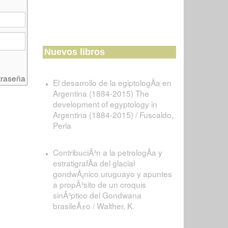
Nuevos libros
traseña
El desarrollo de la egiptologÃ­a en
Argentina (1884-2015) The
development of egyptology in
Argentina (1884-2015) / Fuscaldo,
Perla
ContribuciÃ³n a la petrologÃ­a y
estratigrafÃ­a del glacial
gondwÃ¡nico uruguayo y apuntes
a propÃ³sito de un croquis
sinÃ³ptico del Gondwana
brasileÃ±o / Walther, K.