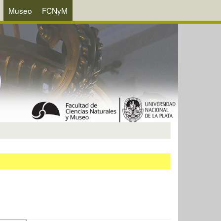
Museo
FCNyM