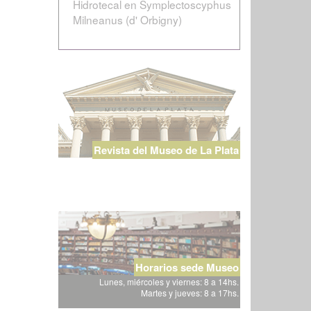
Hidrotecal en Symplectoscyphus
Milneanus (d' Orbigny)
Revista del Museo de La Plata
Horarios sede Museo
Lunes, miércoles y viernes: 8 a 14hs.
Martes y jueves: 8 a 17hs.