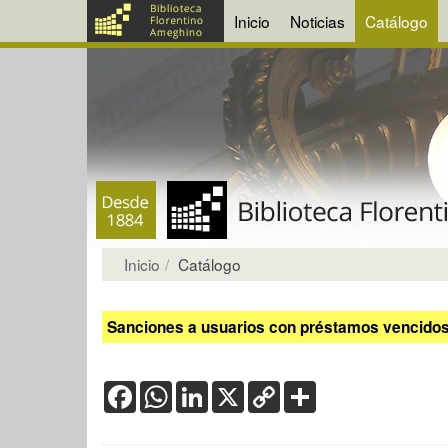
Inicio
Noticias
Catálogo
Inicio
Catálogo
Sanciones a usuarios con préstamos vencidos:
Facebook
WhatsApp
LinkedIn
X
Copy
Share
Link