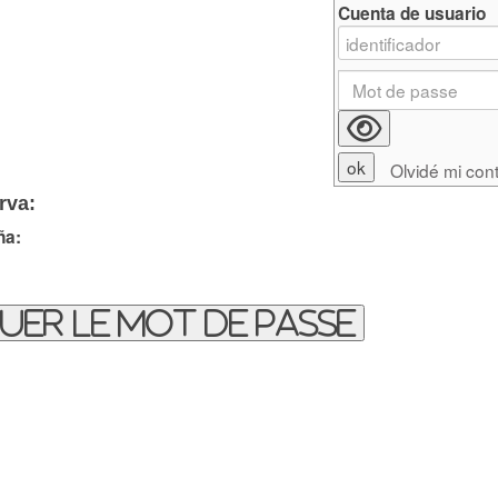
Cuenta de usuario
Olvidé mi con
rva:
ña:
uer le mot de passe