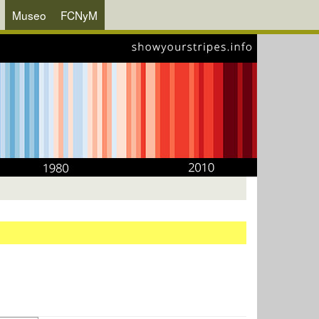
Museo
FCNyM