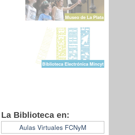
Museo de La Plata
Biblioteca Electrónica Mincyt
La Biblioteca en:
Aulas Virtuales FCNyM