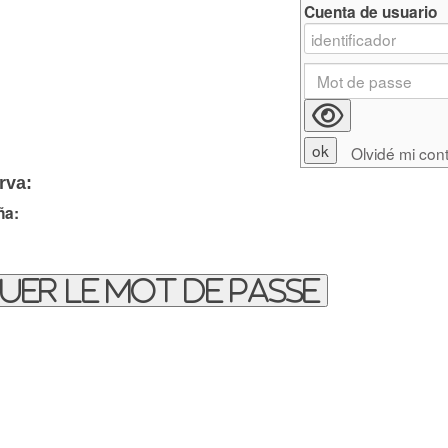
Cuenta de usuario
Olvidé mi con
rva:
ña:
uer le mot de passe