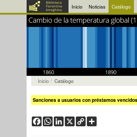
Inicio
Noticias
Catálogo
Inicio
Catálogo
Sanciones a usuarios con préstamos vencidos:
Facebook
WhatsApp
LinkedIn
X
Copy
Share
Link