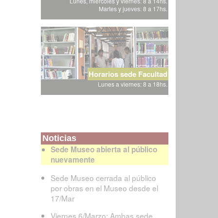
Lunes, miércoles y viernes: 8 a 14hs.
Martes y jueves: 8 a 17hs.
Horarios sede Facultad
Lunes a viernes: 8 a 18hs.
Noticias
Sede Museo abierta al público
nuevamente
Sede Museo cerrada al público
por obras en el Museo desde el
17/Mar
Viernes 6/Marzo: Ambas sede