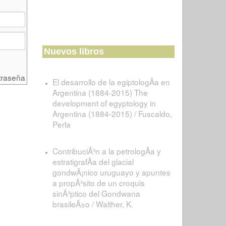
Nuevos libros
traseña
El desarrollo de la egiptologÃ­a en
Argentina (1884-2015) The
development of egyptology in
Argentina (1884-2015) / Fuscaldo,
Perla
ContribuciÃ³n a la petrologÃ­a y
estratigrafÃ­a del glacial
gondwÃ¡nico uruguayo y apuntes
a propÃ³sito de un croquis
sinÃ³ptico del Gondwana
brasileÃ±o / Walther, K.