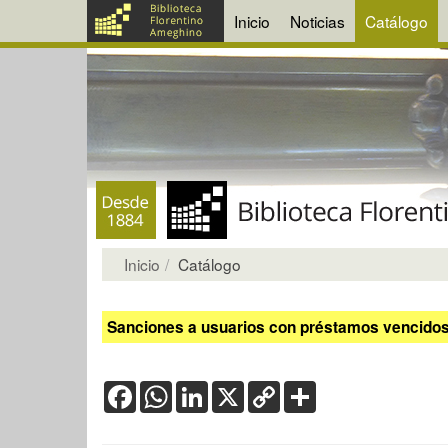
Inicio
Noticias
Catálogo
Inicio
Catálogo
Sanciones a usuarios con préstamos vencidos:
Facebook
WhatsApp
LinkedIn
X
Copy
Share
Link