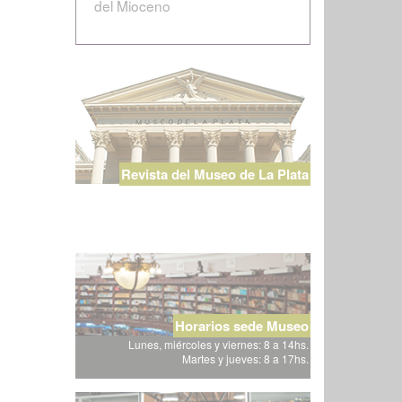
del Mioceno
Revista del Museo de La Plata
Horarios sede Museo
Lunes, miércoles y viernes: 8 a 14hs.
Martes y jueves: 8 a 17hs.