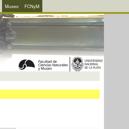
Museo
FCNyM