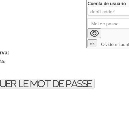
Cuenta de usuario
Olvidé mi con
rva:
ña:
uer le mot de passe