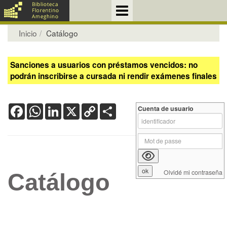
Inicio
Catálogo
Sanciones a usuarios con préstamos vencidos: no
podrán inscribirse a cursada ni rendir exámenes finales
Facebook
WhatsApp
LinkedIn
X
Copy
Share
Cuenta de usuario
Link
Olvidé mi contraseña
Catálogo