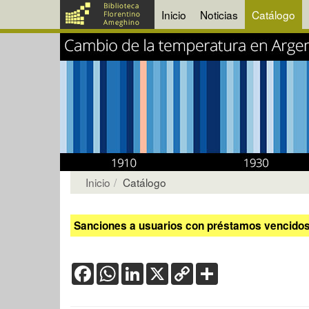
Inicio
Noticias
Catálogo
Inicio
Catálogo
Sanciones a usuarios con préstamos vencidos:
Facebook
WhatsApp
LinkedIn
X
Copy
Share
Link