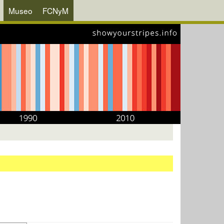
Museo
FCNyM