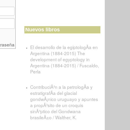
Nuevos libros
traseña
El desarrollo de la egiptologÃ­a en
Argentina (1884-2015) The
development of egyptology in
Argentina (1884-2015) / Fuscaldo,
Perla
ContribuciÃ³n a la petrologÃ­a y
estratigrafÃ­a del glacial
gondwÃ¡nico uruguayo y apuntes
a propÃ³sito de un croquis
sinÃ³ptico del Gondwana
brasileÃ±o / Walther, K.