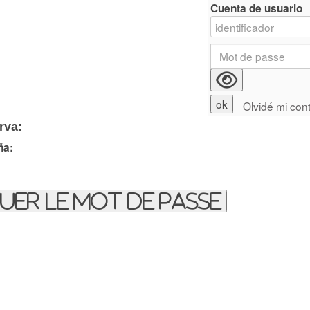
Cuenta de usuario
Olvidé mi con
rva:
ña:
uer le mot de passe