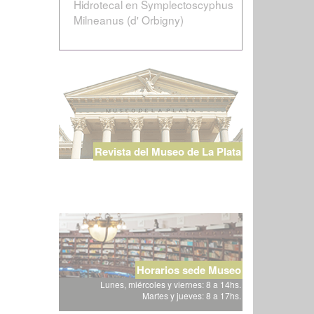
Hidrotecal en Symplectoscyphus
Milneanus (d' Orbigny)
Revista del Museo de La Plata
Horarios sede Museo
Lunes, miércoles y viernes: 8 a 14hs.
Martes y jueves: 8 a 17hs.