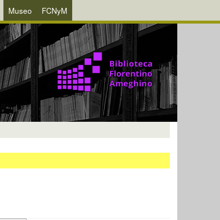
Museo
FCNyM