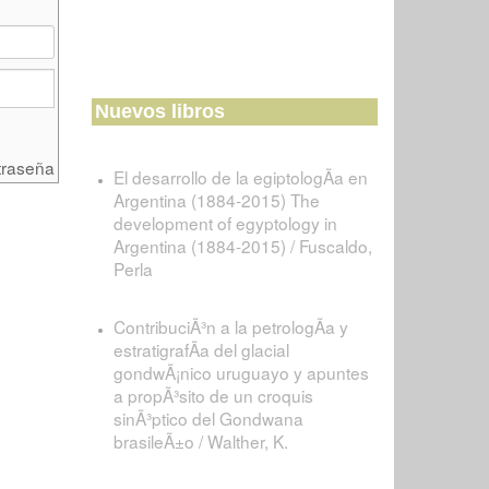
Nuevos libros
traseña
El desarrollo de la egiptologÃ­a en
Argentina (1884-2015) The
development of egyptology in
Argentina (1884-2015) / Fuscaldo,
Perla
ContribuciÃ³n a la petrologÃ­a y
estratigrafÃ­a del glacial
gondwÃ¡nico uruguayo y apuntes
a propÃ³sito de un croquis
sinÃ³ptico del Gondwana
brasileÃ±o / Walther, K.