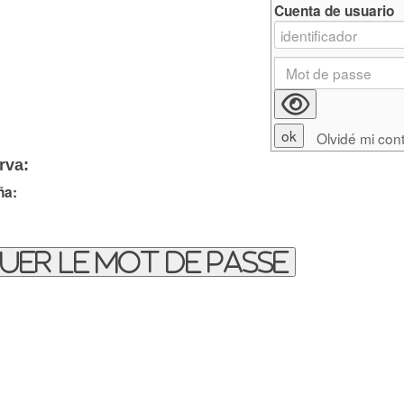
Cuenta de usuario
Olvidé mi con
rva:
ña:
uer le mot de passe