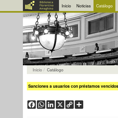
Inicio
Noticias
Catálogo
Inicio
Catálogo
Sanciones a usuarios con préstamos vencidos:
Facebook
WhatsApp
LinkedIn
X
Copy
Share
Link