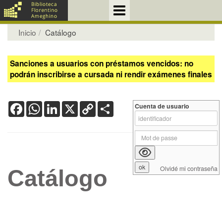
Inicio
Catálogo
Sanciones a usuarios con préstamos vencidos: no
podrán inscribirse a cursada ni rendir exámenes finales
Facebook
WhatsApp
LinkedIn
X
Copy
Share
Cuenta de usuario
Link
Olvidé mi contraseña
Catálogo