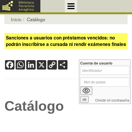
Inicio
Catálogo
Sanciones a usuarios con préstamos vencidos: no
podrán inscribirse a cursada ni rendir exámenes finales
Facebook
WhatsApp
LinkedIn
X
Copy
Share
Cuenta de usuario
Link
Olvidé mi contraseña
Catálogo