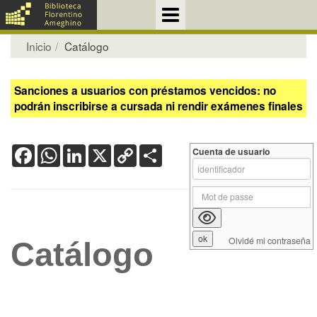
Inicio
Catálogo
Sanciones a usuarios con préstamos vencidos: no
podrán inscribirse a cursada ni rendir exámenes finales
Facebook
WhatsApp
LinkedIn
X
Copy
Share
Cuenta de usuario
Link
Olvidé mi contraseña
Catálogo