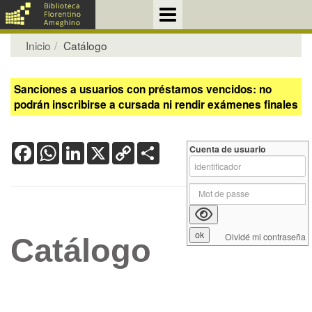
Inicio
Catálogo
Sanciones a usuarios con préstamos vencidos: no
podrán inscribirse a cursada ni rendir exámenes finales
Facebook
WhatsApp
LinkedIn
X
Copy
Share
Cuenta de usuario
Link
Olvidé mi contraseña
Catálogo