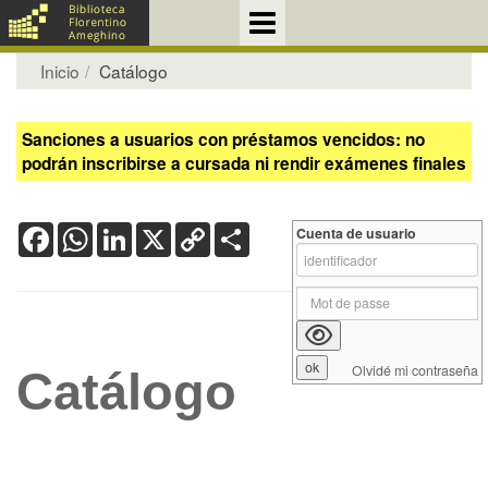
Inicio
Catálogo
Sanciones a usuarios con préstamos vencidos: no
podrán inscribirse a cursada ni rendir exámenes finales
Facebook
WhatsApp
LinkedIn
X
Copy
Share
Cuenta de usuario
Link
Olvidé mi contraseña
Catálogo