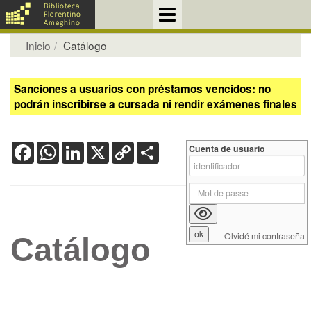
Inicio
Catálogo
Sanciones a usuarios con préstamos vencidos: no
podrán inscribirse a cursada ni rendir exámenes finales
Facebook
WhatsApp
LinkedIn
X
Copy
Share
Cuenta de usuario
Link
Olvidé mi contraseña
Catálogo