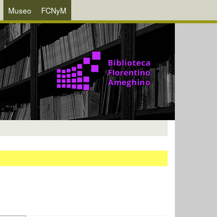
Museo
FCNyM