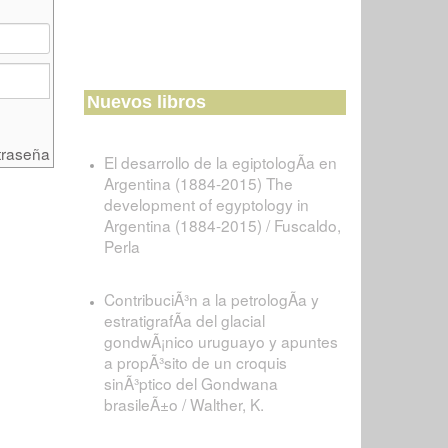
Nuevos libros
traseña
El desarrollo de la egiptologÃ­a en
Argentina (1884-2015) The
development of egyptology in
Argentina (1884-2015) / Fuscaldo,
Perla
ContribuciÃ³n a la petrologÃ­a y
estratigrafÃ­a del glacial
gondwÃ¡nico uruguayo y apuntes
a propÃ³sito de un croquis
sinÃ³ptico del Gondwana
brasileÃ±o / Walther, K.