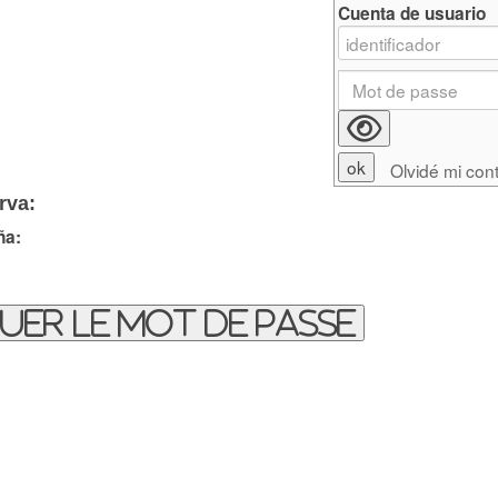
Cuenta de usuario
Olvidé mi con
rva:
ña:
uer le mot de passe