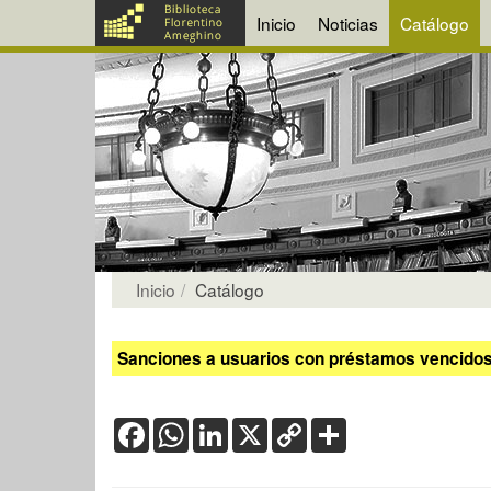
Inicio
Noticias
Catálogo
Inicio
Catálogo
Sanciones a usuarios con préstamos vencidos:
Facebook
WhatsApp
LinkedIn
X
Copy
Share
Link