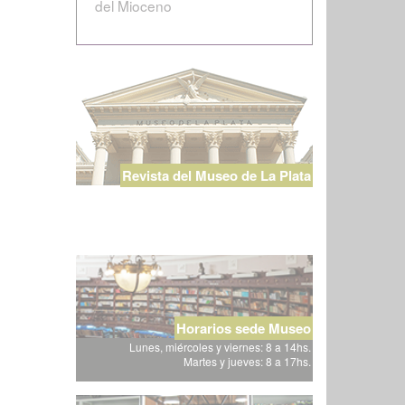
del Mioceno
Revista del Museo de La Plata
Horarios sede Museo
Lunes, miércoles y viernes: 8 a 14hs.
Martes y jueves: 8 a 17hs.