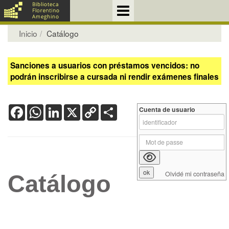
Inicio
Catálogo
Sanciones a usuarios con préstamos vencidos: no
podrán inscribirse a cursada ni rendir exámenes finales
Facebook
WhatsApp
LinkedIn
X
Copy
Share
Cuenta de usuario
Link
Olvidé mi contraseña
Catálogo