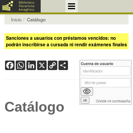
Inicio
Catálogo
Sanciones a usuarios con préstamos vencidos: no
podrán inscribirse a cursada ni rendir exámenes finales
Facebook
WhatsApp
LinkedIn
X
Copy
Share
Cuenta de usuario
Link
Olvidé mi contraseña
Catálogo