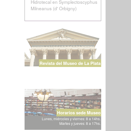
Hidrotecal en Symplectoscyphus
Milneanus (d' Orbigny)
Revista del Museo de La Plata
Horarios sede Museo
Lunes, miércoles y viernes: 8 a 14hs.
Martes y jueves: 8 a 17hs.