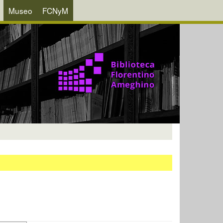
Museo
FCNyM