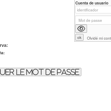
Cuenta de usuario
Olvidé mi con
rva:
ña:
uer le mot de passe