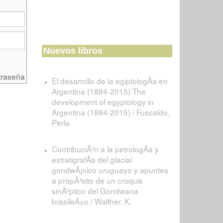
Nuevos libros
traseña
El desarrollo de la egiptologÃ­a en
Argentina (1884-2015) The
development of egyptology in
Argentina (1884-2015) / Fuscaldo,
Perla
ContribuciÃ³n a la petrologÃ­a y
estratigrafÃ­a del glacial
gondwÃ¡nico uruguayo y apuntes
a propÃ³sito de un croquis
sinÃ³ptico del Gondwana
brasileÃ±o / Walther, K.