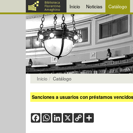
Inicio
Noticias
Catálogo
Inicio
Catálogo
Sanciones a usuarios con préstamos vencidos:
Facebook
WhatsApp
LinkedIn
X
Copy
Share
Link