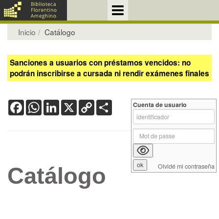
Inicio
Catálogo
Sanciones a usuarios con préstamos vencidos: no
podrán inscribirse a cursada ni rendir exámenes finales
Facebook
WhatsApp
LinkedIn
X
Copy
Share
Cuenta de usuario
Link
Olvidé mi contraseña
Catálogo