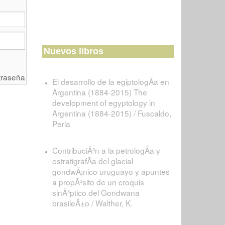
Nuevos libros
traseña
El desarrollo de la egiptologÃ­a en
Argentina (1884-2015) The
development of egyptology in
Argentina (1884-2015) / Fuscaldo,
Perla
ContribuciÃ³n a la petrologÃ­a y
estratigrafÃ­a del glacial
gondwÃ¡nico uruguayo y apuntes
a propÃ³sito de un croquis
sinÃ³ptico del Gondwana
brasileÃ±o / Walther, K.