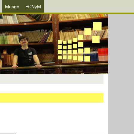
Museo
FCNyM