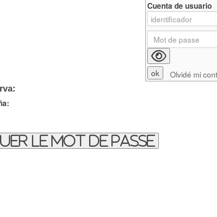
Cuenta de usuario
Olvidé mi con
rva:
ña:
uer le mot de passe