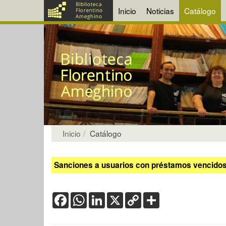
Inicio
Noticias
Catálogo
Inicio
Catálogo
Sanciones a usuarios con préstamos vencidos:
Facebook
WhatsApp
LinkedIn
X
Copy
Share
Link