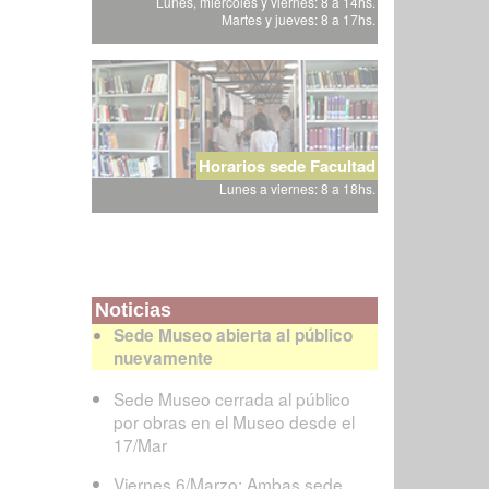
Lunes, miércoles y viernes: 8 a 14hs.
Martes y jueves: 8 a 17hs.
Horarios sede Facultad
Lunes a viernes: 8 a 18hs.
Noticias
Sede Museo abierta al público
nuevamente
Sede Museo cerrada al público
por obras en el Museo desde el
17/Mar
Viernes 6/Marzo: Ambas sede