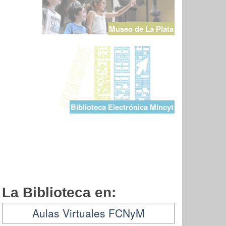
Museo de La Plata
Biblioteca Electrónica Mincyt
La Biblioteca en:
Aulas Virtuales FCNyM