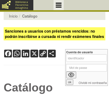
Inicio
Catálogo
Sanciones a usuarios con préstamos vencidos: no
podrán inscribirse a cursada ni rendir exámenes finales
Facebook
WhatsApp
LinkedIn
X
Copy
Share
Cuenta de usuario
Link
Olvidé mi contraseña
Catálogo