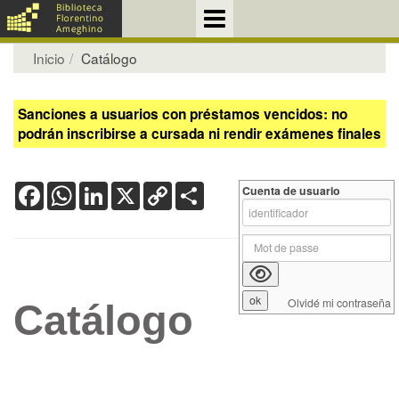
Inicio
Catálogo
Sanciones a usuarios con préstamos vencidos: no
podrán inscribirse a cursada ni rendir exámenes finales
Facebook
WhatsApp
LinkedIn
X
Copy
Share
Cuenta de usuario
Link
Olvidé mi contraseña
Catálogo