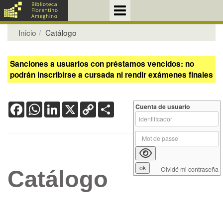
Inicio
Catálogo
Sanciones a usuarios con préstamos vencidos: no
podrán inscribirse a cursada ni rendir exámenes finales
Facebook
WhatsApp
LinkedIn
X
Copy
Share
Cuenta de usuario
Link
Olvidé mi contraseña
Catálogo