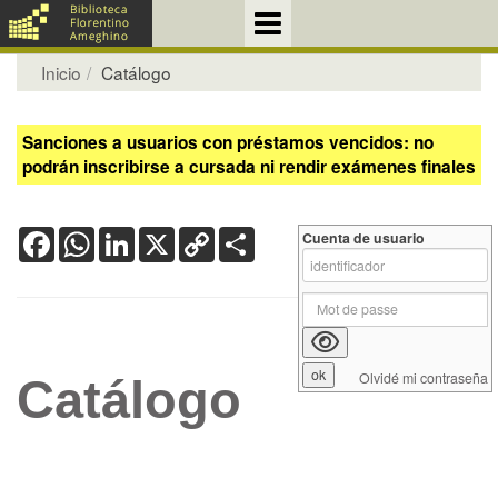
Inicio
Catálogo
Sanciones a usuarios con préstamos vencidos: no
podrán inscribirse a cursada ni rendir exámenes finales
Facebook
WhatsApp
LinkedIn
X
Copy
Share
Cuenta de usuario
Link
Olvidé mi contraseña
Catálogo