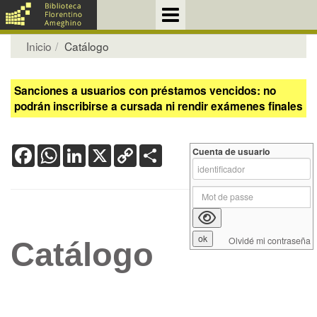
Inicio
Catálogo
Sanciones a usuarios con préstamos vencidos: no
podrán inscribirse a cursada ni rendir exámenes finales
Facebook
WhatsApp
LinkedIn
X
Copy
Share
Cuenta de usuario
Link
Olvidé mi contraseña
Catálogo