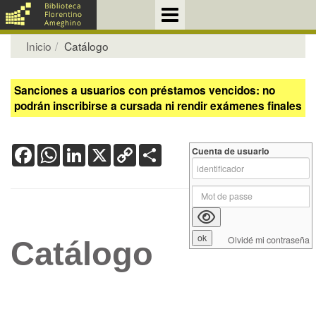
Inicio
Catálogo
Sanciones a usuarios con préstamos vencidos: no
podrán inscribirse a cursada ni rendir exámenes finales
Facebook
WhatsApp
LinkedIn
X
Copy
Share
Cuenta de usuario
Link
Olvidé mi contraseña
Catálogo