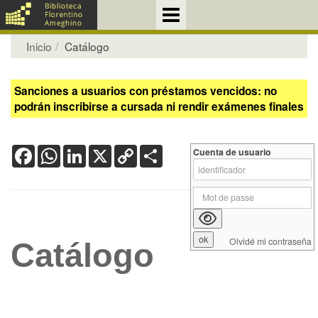
Inicio
Catálogo
Sanciones a usuarios con préstamos vencidos: no
podrán inscribirse a cursada ni rendir exámenes finales
Facebook
WhatsApp
LinkedIn
X
Copy
Share
Cuenta de usuario
Link
Olvidé mi contraseña
Catálogo