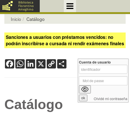
Inicio
Catálogo
Sanciones a usuarios con préstamos vencidos: no
podrán inscribirse a cursada ni rendir exámenes finales
Facebook
WhatsApp
LinkedIn
X
Copy
Share
Cuenta de usuario
Link
Olvidé mi contraseña
Catálogo