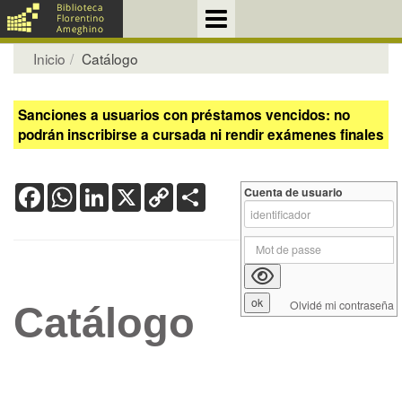
Inicio
Catálogo
Sanciones a usuarios con préstamos vencidos: no
podrán inscribirse a cursada ni rendir exámenes finales
Facebook
WhatsApp
LinkedIn
X
Copy
Share
Cuenta de usuario
Link
Olvidé mi contraseña
Catálogo