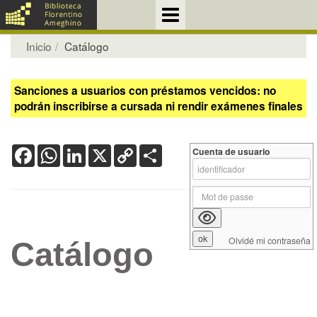
Inicio
Catálogo
Sanciones a usuarios con préstamos vencidos: no
podrán inscribirse a cursada ni rendir exámenes finales
Facebook
WhatsApp
LinkedIn
X
Copy
Share
Cuenta de usuario
Link
Olvidé mi contraseña
Catálogo