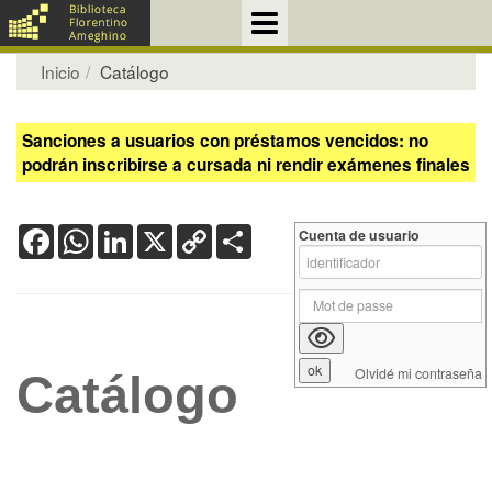
Inicio
Catálogo
Sanciones a usuarios con préstamos vencidos: no
podrán inscribirse a cursada ni rendir exámenes finales
Facebook
WhatsApp
LinkedIn
X
Copy
Share
Cuenta de usuario
Link
Olvidé mi contraseña
Catálogo