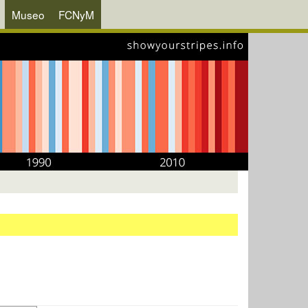
Museo
FCNyM