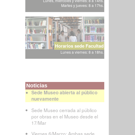
Lunes, miércoles y viernes: 8 a 14hs.
Martes y jueves: 8 a 17hs.
Horarios sede Facultad
Lunes a viernes: 8 a 18hs.
Noticias
Sede Museo abierta al público
nuevamente
Sede Museo cerrada al público
por obras en el Museo desde el
17/Mar
Viernes 6/Marzo: Ambas sede