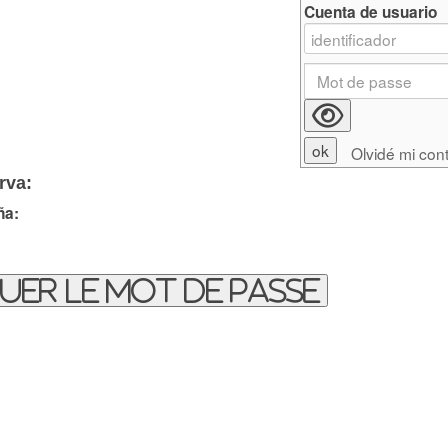
Cuenta de usuario
Olvidé mi con
rva:
ña:
uer le mot de passe