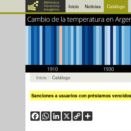
Inicio
Noticias
Catálogo
Inicio
Catálogo
Sanciones a usuarios con préstamos vencidos:
Facebook
WhatsApp
LinkedIn
X
Copy
Share
Link