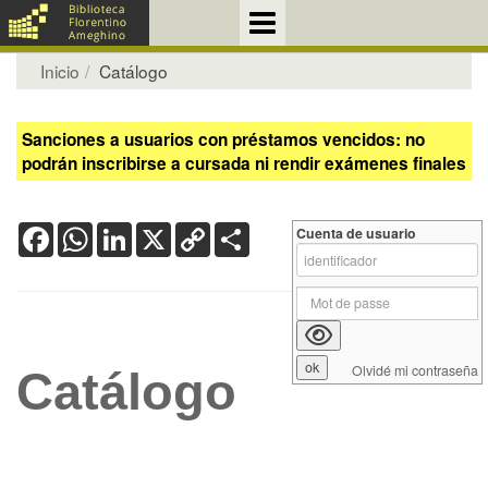
Inicio
Catálogo
Sanciones a usuarios con préstamos vencidos: no
podrán inscribirse a cursada ni rendir exámenes finales
Facebook
WhatsApp
LinkedIn
X
Copy
Share
Cuenta de usuario
Link
Olvidé mi contraseña
Catálogo