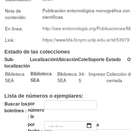
Publicación entomológica monográfica con 
Nota de
científicas.
contenido:
http://sea-entomologia.org/Publicaciones/
En línea:
https://www.bfa.fcnym.unlp.edu.ar/id/53979
Link:
Estado de las colecciones
Sub-
Localización
Ubicación
Cote
Soporte
Estado
O
localización
Biblioteca
Biblioteca
Biblioteca
34-
Impreso
Colección
d
SEA
SEA
SEA
5
cerrada
Lista de números o ejemplares:
por
Buscar los
número
boletines :
: le
por
a
fecha :