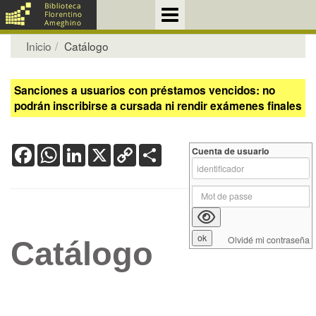
Inicio
Catálogo
Sanciones a usuarios con préstamos vencidos: no
podrán inscribirse a cursada ni rendir exámenes finales
Facebook
WhatsApp
LinkedIn
X
Copy
Share
Cuenta de usuario
Link
Olvidé mi contraseña
Catálogo