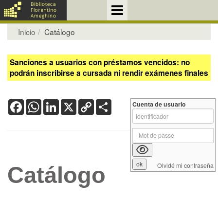
Inicio
Catálogo
Sanciones a usuarios con préstamos vencidos: no
podrán inscribirse a cursada ni rendir exámenes finales
Facebook
WhatsApp
LinkedIn
X
Copy
Share
Cuenta de usuario
Link
Olvidé mi contraseña
Catálogo