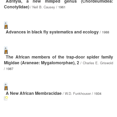
Adrityla, a new milliped genus (Chordeumidea:
Conotylidae)
/
Nell B. Causey
/ 1961
Advances in black fly systematics and ecology
/ 1988
The African members of the trap-door spider family
Migidae (Araneae: Mygalomorphae), 2
/
Charles E. Griswold
/ 1987
A New African Membracidae
/
W.D. Funkhouser
/ 1934