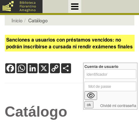
Inicio
Catálogo
Sanciones a usuarios con préstamos vencidos: no
podrán inscribirse a cursada ni rendir exámenes finales
Facebook
WhatsApp
LinkedIn
X
Copy
Share
Cuenta de usuario
Link
Olvidé mi contraseña
Catálogo