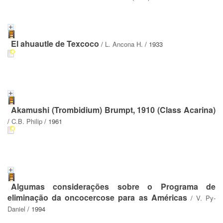
El ahuautle de Texcoco
/
L. Ancona H.
/ 1933
Akamushi (Trombidium) Brumpt, 1910 (Class Acarina)
/
C.B. Philip
/ 1961
Algumas considerações sobre o Programa de
eliminação da oncocercose para as Américas
/
V. Py-
Daniel
/ 1994