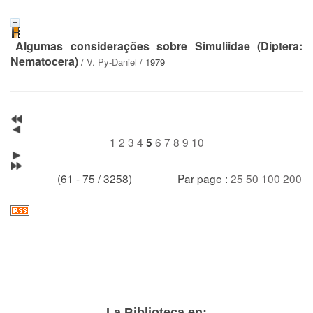
Algumas considerações sobre Simuliidae (Diptera:
Nematocera)
/
V. Py-Daniel
/ 1979
1
2
3
4
6
7
8
9
10
5
(61 - 75 / 3258)
Par page :
25
50
100
200
La Biblioteca en: