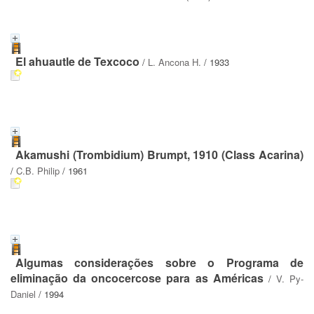
El ahuautle de Texcoco
/
L. Ancona H.
/ 1933
Akamushi (Trombidium) Brumpt, 1910 (Class Acarina)
/
C.B. Philip
/ 1961
Algumas considerações sobre o Programa de
eliminação da oncocercose para as Américas
/
V. Py-
Daniel
/ 1994