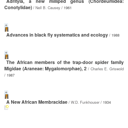
Adrityla, a new milliped genus (Chordeumidea:
Conotylidae)
/
Nell B. Causey
/ 1961
Advances in black fly systematics and ecology
/ 1988
The African members of the trap-door spider family
Migidae (Araneae: Mygalomorphae), 2
/
Charles E. Griswold
/ 1987
A New African Membracidae
/
W.D. Funkhouser
/ 1934