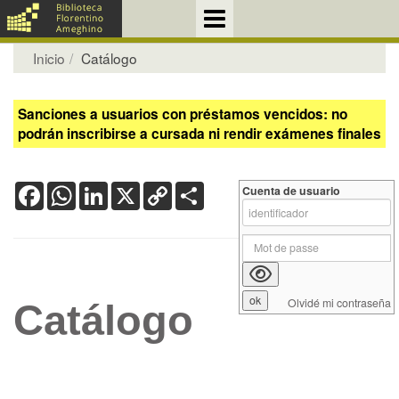
Inicio
Catálogo
Sanciones a usuarios con préstamos vencidos: no
podrán inscribirse a cursada ni rendir exámenes finales
Facebook
WhatsApp
LinkedIn
X
Copy
Share
Cuenta de usuario
Link
Olvidé mi contraseña
Catálogo