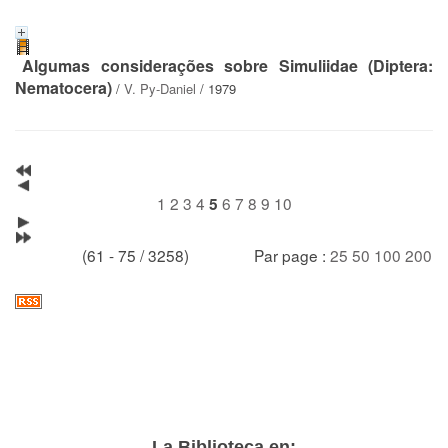
Algumas considerações sobre Simuliidae (Diptera:
Nematocera)
/
V. Py-Daniel
/ 1979
1
2
3
4
6
7
8
9
10
5
(61 - 75 / 3258)
Par page :
25
50
100
200
La Biblioteca en: