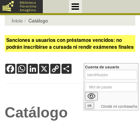
Inicio
Catálogo
Sanciones a usuarios con préstamos vencidos: no
podrán inscribirse a cursada ni rendir exámenes finales
Facebook
WhatsApp
LinkedIn
X
Copy
Share
Cuenta de usuario
Link
Olvidé mi contraseña
Catálogo