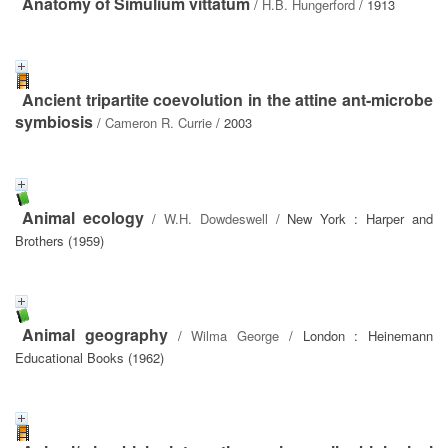
Anatomy of Simulium vittatum
/
H.B. Hungerford
/ 1913
Ancient tripartite coevolution in the attine ant-microbe
symbiosis
/
Cameron R. Currie
/ 2003
Animal ecology
/
W.H. Dowdeswell
/ New York : Harper and
Brothers (1959)
Animal geography
/
Wilma George
/ London : Heinemann
Educational Books (1962)