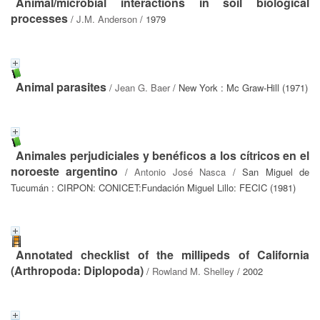
Animal/microbial interactions in soil biological
processes
/
J.M. Anderson
/ 1979
Animal parasites
/
Jean G. Baer
/ New York : Mc Graw-Hill (1971)
Animales perjudiciales y benéficos a los cítricos en el
noroeste argentino
/
Antonio José Nasca
/ San Miguel de
Tucumán : CIRPON: CONICET:Fundación Miguel Lillo: FECIC (1981)
Annotated checklist of the millipeds of California
(Arthropoda: Diplopoda)
/
Rowland M. Shelley
/ 2002