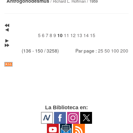
Antrogonodesmus
/
Richard L. Hoffman
/ 1959
5
6
7
8
9
11
12
13
14
15
10
(136 - 150 / 3258)
Par page :
25
50
100
200
La Biblioteca en: