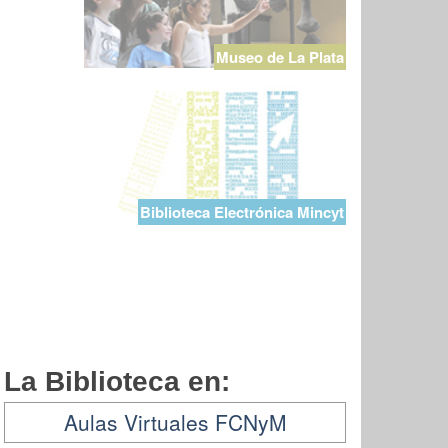
Museo de La Plata
Biblioteca Electrónica Mincyt
La Biblioteca en:
Aulas Virtuales FCNyM