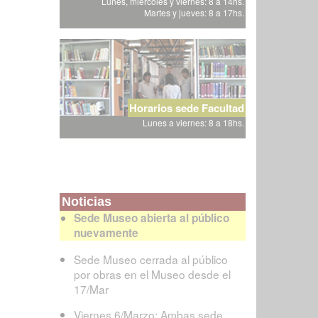
Lunes, miércoles y viernes: 8 a 14hs.
Martes y jueves: 8 a 17hs.
Horarios sede Facultad
Lunes a viernes: 8 a 18hs.
Noticias
Sede Museo abierta al público
nuevamente
Sede Museo cerrada al público
por obras en el Museo desde el
17/Mar
Viernes 6/Marzo: Ambas sede