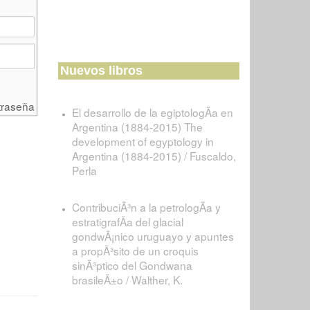
Nuevos libros
traseña
El desarrollo de la egiptologÃ­a en
Argentina (1884-2015) The
development of egyptology in
Argentina (1884-2015) / Fuscaldo,
Perla
ContribuciÃ³n a la petrologÃ­a y
estratigrafÃ­a del glacial
gondwÃ¡nico uruguayo y apuntes
a propÃ³sito de un croquis
sinÃ³ptico del Gondwana
brasileÃ±o / Walther, K.