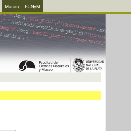
Museo
FCNyM