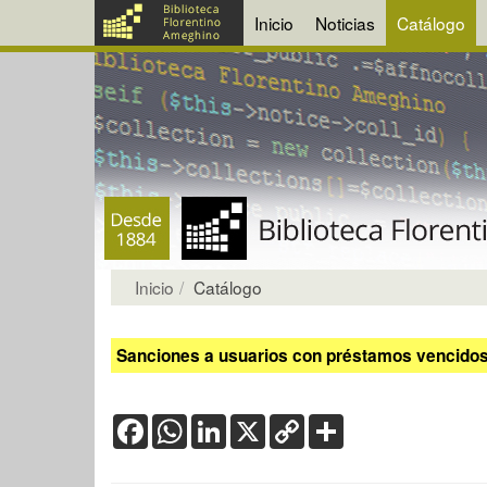
Inicio
Noticias
Catálogo
Inicio
Catálogo
Sanciones a usuarios con préstamos vencidos:
Facebook
WhatsApp
LinkedIn
X
Copy
Share
Link