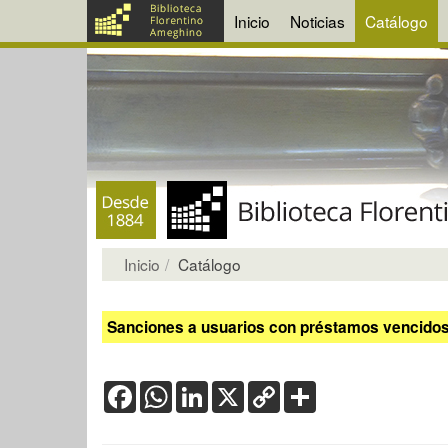
Inicio
Noticias
Catálogo
Inicio
Catálogo
Sanciones a usuarios con préstamos vencidos:
Facebook
WhatsApp
LinkedIn
X
Copy
Share
Link