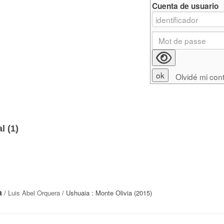
Cuenta de usuario
Olvidé mi con
l (
1
)
a
/
Luis Abel Orquera
/ Ushuaia : Monte Olivia (2015)