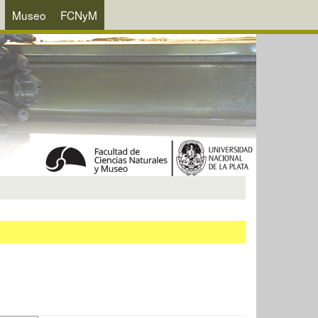
Museo
FCNyM