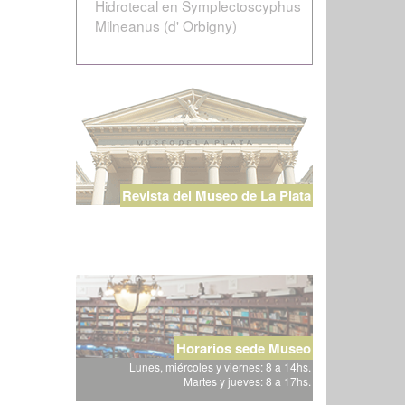
Hidrotecal en Symplectoscyphus
Milneanus (d' Orbigny)
Revista del Museo de La Plata
Horarios sede Museo
Lunes, miércoles y viernes: 8 a 14hs.
Martes y jueves: 8 a 17hs.