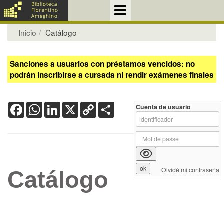
Inicio
Catálogo
Sanciones a usuarios con préstamos vencidos: no
podrán inscribirse a cursada ni rendir exámenes finales
Facebook
WhatsApp
LinkedIn
X
Copy
Share
Cuenta de usuario
Link
Olvidé mi contraseña
Catálogo