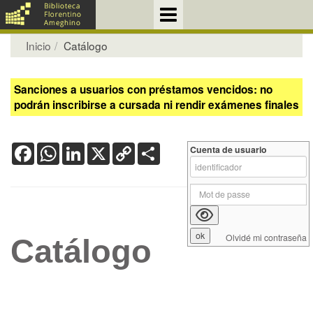
Inicio
Catálogo
Sanciones a usuarios con préstamos vencidos: no
podrán inscribirse a cursada ni rendir exámenes finales
Facebook
WhatsApp
LinkedIn
X
Copy
Share
Cuenta de usuario
Link
Olvidé mi contraseña
Catálogo