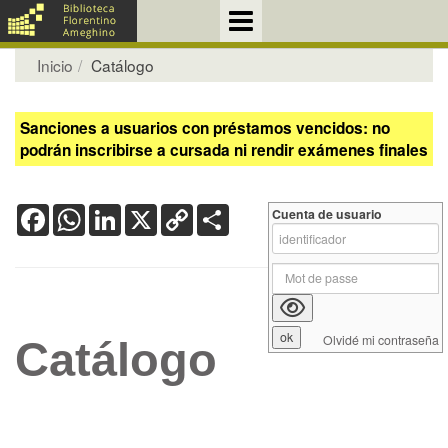
Inicio
Catálogo
Sanciones a usuarios con préstamos vencidos: no
podrán inscribirse a cursada ni rendir exámenes finales
Facebook
WhatsApp
LinkedIn
X
Copy
Share
Cuenta de usuario
Link
Olvidé mi contraseña
Catálogo