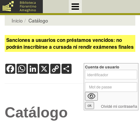
Inicio
Catálogo
Sanciones a usuarios con préstamos vencidos: no
podrán inscribirse a cursada ni rendir exámenes finales
Facebook
WhatsApp
LinkedIn
X
Copy
Share
Cuenta de usuario
Link
Olvidé mi contraseña
Catálogo