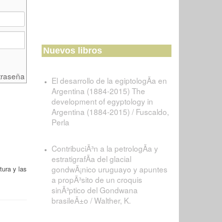
Nuevos libros
traseña
El desarrollo de la egiptologÃ­a en
Argentina (1884-2015) The
development of egyptology in
Argentina (1884-2015) / Fuscaldo,
Perla
ContribuciÃ³n a la petrologÃ­a y
estratigrafÃ­a del glacial
gondwÃ¡nico uruguayo y apuntes
tura y las
a propÃ³sito de un croquis
sinÃ³ptico del Gondwana
brasileÃ±o / Walther, K.