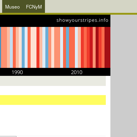
Museo
FCNyM