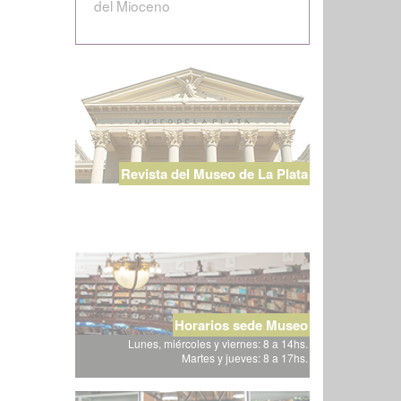
del Mioceno
Revista del Museo de La Plata
Horarios sede Museo
Lunes, miércoles y viernes: 8 a 14hs.
Martes y jueves: 8 a 17hs.